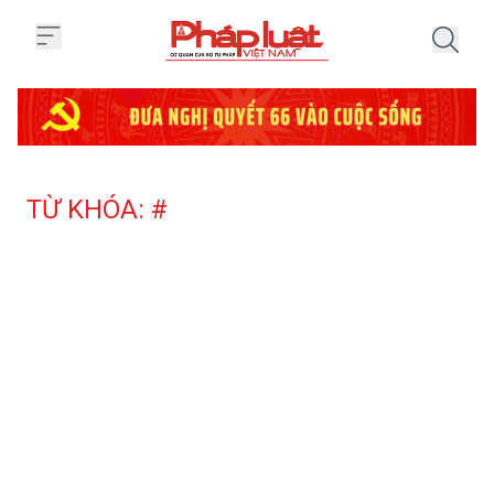
Trang chủ Tag
TỪ KHÓA: #