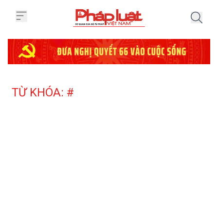
Trang chủ Tag
TỪ KHÓA: #