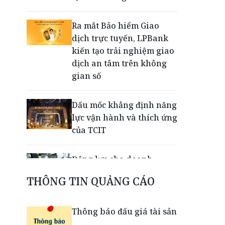
Ra mắt Bảo hiểm Giao
dịch trực tuyến, LPBank
kiến tạo trải nghiệm giao
dịch an tâm trên không
gian số
Dấu mốc khẳng định năng
lực vận hành và thích ứng
của TCIT
Động lực cho doanh
nghiệp nhà nước: Giải bài
THÔNG TIN QUẢNG CÁO
toán thưởng vượt kế
hoạch
Thông báo đấu giá tài sản