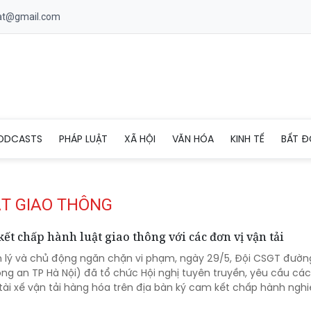
uat@gmail.com
ODCASTS
PHÁP LUẬT
XÃ HỘI
VĂN HÓA
KINH TẾ
BẤT Đ
ẬT GIAO THÔNG
ết chấp hành luật giao thông với các đơn vị vận tải
 lý và chủ động ngăn chặn vi phạm, ngày 29/5, Đội CSGT đườn
ng an TP Hà Nội) đã tổ chức Hội nghị tuyên truyền, yêu cầu cá
tài xế vận tải hàng hóa trên địa bàn ký cam kết chấp hành ngh