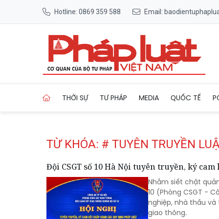
Hotline: 0869 359 588
Email: baodientuphapl
Trang chủ Tag
THỜI SỰ
TƯ PHÁP
MEDIA
QUỐC TẾ
P
TỪ KHÓA: # TUYÊN TRUYỀN LU
Đội CSGT số 10 Hà Nội tuyên truyền, ký cam k
Nhằm siết chặt quản
10 (Phòng CSGT - Cô
nghiệp, nhà thầu và 
giao thông.