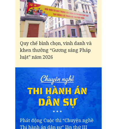
Quy chế bình chọn, vinh danh và
khen thưởng “Gương sáng Pháp
luật” năm 2026
Phát động Cuộc thi “Chuyện nghề
Thi hành án dân sự” lần thứ III