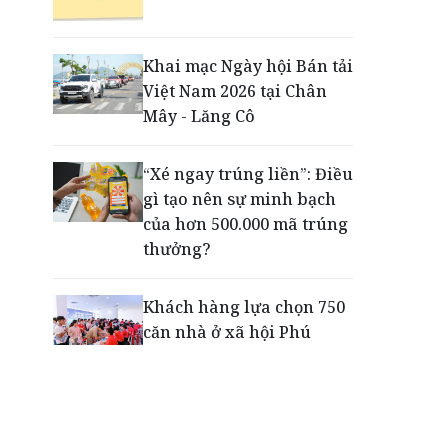
Phú Quốc - Thiên đường
lập nghiệp của người trẻ
toàn cầu
Khai mạc Ngày hội Bán tải
Việt Nam 2026 tại Chân
Tiếp sức thế hệ trẻ phát
Mây - Lăng Cô
triển toàn diện ngay từ
những sân chơi học
“Xé ngay trúng liền”: Điều
đường
gì tạo nên sự minh bạch
của hơn 500.000 mã trúng
thưởng?
Khách hàng lựa chọn 750
căn nhà ở xã hội Phú
Cường Home – Phú Quý
trong hơn 3 giờ
Thông báo tìm người