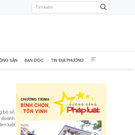
ỘNG SẢN
BẠN ĐỌC
TIN ĐỊA PHƯƠNG
g bộ số
c doanh
iêm luật