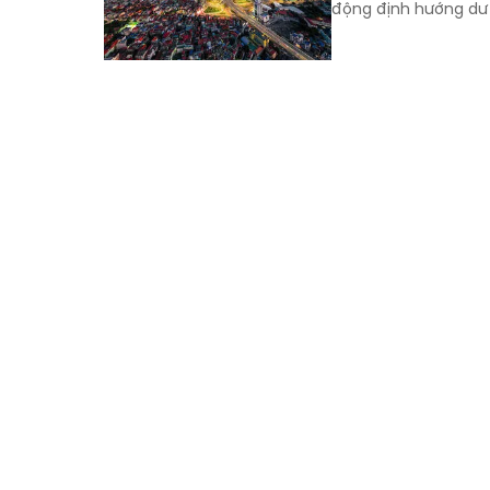
động định hướng dư 