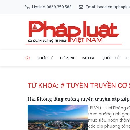
Hotline: 0869 359 588
Email: baodientuphapl
Trang chủ Tag
THỜI SỰ
TƯ PHÁP
MEDIA
QUỐC TẾ
P
TỪ KHÓA: # TUYÊN TRUYỀN CƠ 
Hải Phòng tăng cường tuyên truyền sắp xếp 
(PLVN) - Hải Phòng đ
theo hướng tinh gọn
mục tiêu hoàn thành
các địa phương tăng 