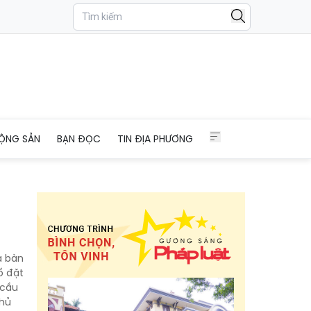
ỘNG SẢN
BẠN ĐỌC
TIN ĐỊA PHƯƠNG
a bàn
ố đặt
 cầu
chủ