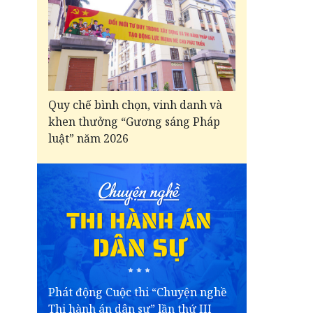
Quy chế bình chọn, vinh danh và
khen thưởng “Gương sáng Pháp
luật” năm 2026
Phát động Cuộc thi “Chuyện nghề
Thi hành án dân sự” lần thứ III