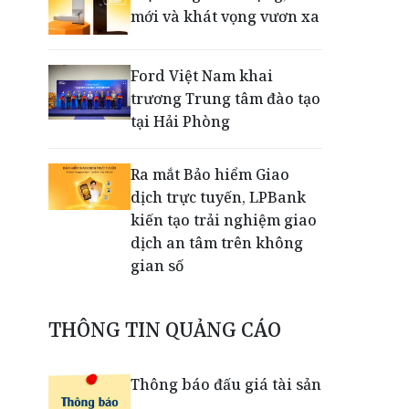
mới và khát vọng vươn xa
Ford Việt Nam khai
trương Trung tâm đào tạo
tại Hải Phòng
Ra mắt Bảo hiểm Giao
dịch trực tuyến, LPBank
kiến tạo trải nghiệm giao
dịch an tâm trên không
gian số
Dấu mốc khẳng định năng
THÔNG TIN QUẢNG CÁO
lực vận hành và thích ứng
của TCIT
Thông báo đấu giá tài sản