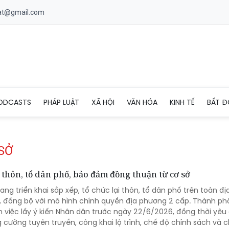
uat@gmail.com
ODCASTS
PHÁP LUẬT
XÃ HỘI
VĂN HÓA
KINH TẾ
BẤT Đ
SỞ
thôn, tổ dân phố, bảo đảm đồng thuận từ cơ sở
ang triển khai sắp xếp, tổ chức lại thôn, tổ dân phố trên toàn đị
, đồng bộ với mô hình chính quyền địa phương 2 cấp. Thành ph
 việc lấy ý kiến Nhân dân trước ngày 22/6/2026, đồng thời yêu
cường tuyên truyền, công khai lộ trình, chế độ chính sách và 