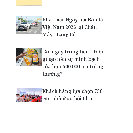
Động lực cho doanh
nghiệp nhà nước: Giải bài
toán thưởng vượt kế
Khai mạc Ngày hội Bán tải
hoạch
Việt Nam 2026 tại Chân
Mây - Lăng Cô
Phú Quốc - Thiên đường
lập nghiệp của người trẻ
“Xé ngay trúng liền”: Điều
toàn cầu
gì tạo nên sự minh bạch
của hơn 500.000 mã trúng
thưởng?
Khách hàng lựa chọn 750
căn nhà ở xã hội Phú
Cường Home – Phú Quý
trong hơn 3 giờ
Thông báo tìm người