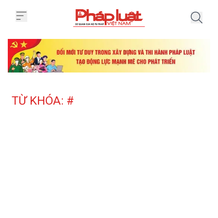
Trang chủ Tag
TỪ KHÓA: #