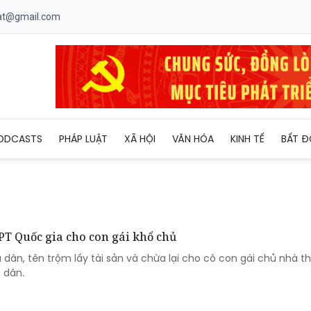
uat@gmail.com
ODCASTS
PHÁP LUẬT
XÃ HỘI
VĂN HÓA
KINH TẾ
BẤT Đ
THPT Quốc gia cho con gái khổ chủ
 dân, tên trộm lấy tài sản và chừa lại cho cô con gái chủ nhà th
 dân.