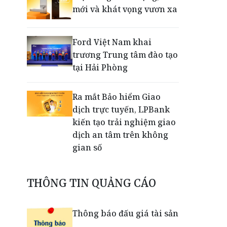
mới và khát vọng vươn xa
Ford Việt Nam khai
trương Trung tâm đào tạo
tại Hải Phòng
Ra mắt Bảo hiểm Giao
dịch trực tuyến, LPBank
kiến tạo trải nghiệm giao
dịch an tâm trên không
gian số
Dấu mốc khẳng định năng
THÔNG TIN QUẢNG CÁO
lực vận hành và thích ứng
của TCIT
Thông báo đấu giá tài sản