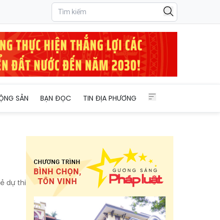
ỘNG SẢN
BẠN ĐỌC
TIN ĐỊA PHƯƠNG
ẻ dự thi