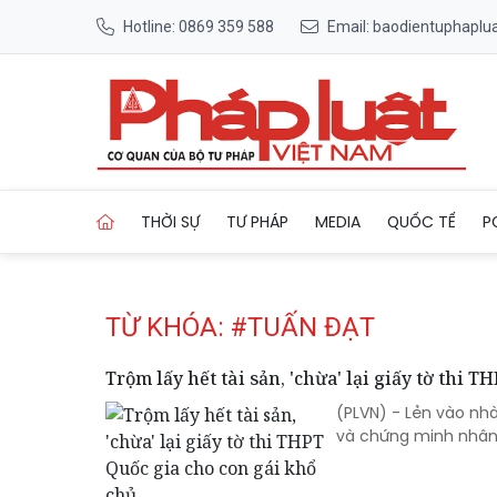
Hotline: 0869 359 588
Email: baodientuphapl
Trang chủ Tag
THỜI SỰ
TƯ PHÁP
MEDIA
QUỐC TẾ
P
TỪ KHÓA: #TUẤN ĐẠT
Trộm lấy hết tài sản, 'chừa' lại giấy tờ thi 
(PLVN) - Lẻn vào nhà
và chứng minh nhân