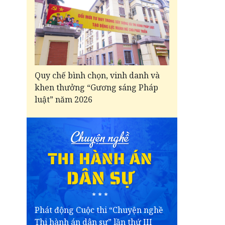
Quy chế bình chọn, vinh danh và
khen thưởng “Gương sáng Pháp
luật” năm 2026
Phát động Cuộc thi “Chuyện nghề
Thi hành án dân sự” lần thứ III