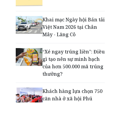
Động lực cho doanh
nghiệp nhà nước: Giải bài
toán thưởng vượt kế
Khai mạc Ngày hội Bán tải
hoạch
Việt Nam 2026 tại Chân
Mây - Lăng Cô
Phú Quốc - Thiên đường
lập nghiệp của người trẻ
“Xé ngay trúng liền”: Điều
toàn cầu
gì tạo nên sự minh bạch
của hơn 500.000 mã trúng
thưởng?
Khách hàng lựa chọn 750
căn nhà ở xã hội Phú
Cường Home – Phú Quý
trong hơn 3 giờ
Thông báo tìm người