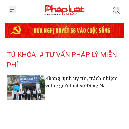
Trang chủ Tag
TỪ KHÓA: # TƯ VẤN PHÁP LÝ MIỄN
PHÍ
Khẳng định uy tín, trách nhiệm,
vị thế giới luật sư Đồng Nai