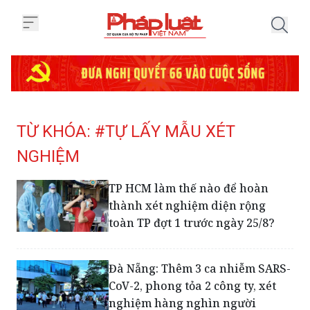
Trang chủ Tag
TỪ KHÓA: #TỰ LẤY MẪU XÉT
NGHIỆM
TP HCM làm thế nào để hoàn
thành xét nghiệm diện rộng
toàn TP đợt 1 trước ngày 25/8?
Đà Nẵng: Thêm 3 ca nhiễm SARS-
CoV-2, phong tỏa 2 công ty, xét
nghiệm hàng nghìn người