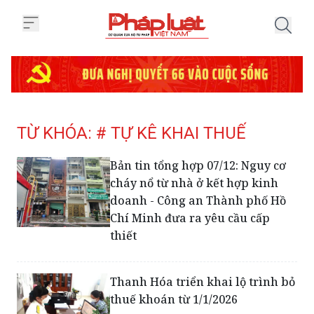
Trang chủ Tag
TỪ KHÓA: # TỰ KÊ KHAI THUẾ
Bản tin tổng hợp 07/12: Nguy cơ
cháy nổ từ nhà ở kết hợp kinh
doanh - Công an Thành phố Hồ
Chí Minh đưa ra yêu cầu cấp
thiết
Thanh Hóa triển khai lộ trình bỏ
thuế khoán từ 1/1/2026