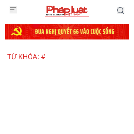
Trang chủ Tag
TỪ KHÓA: #