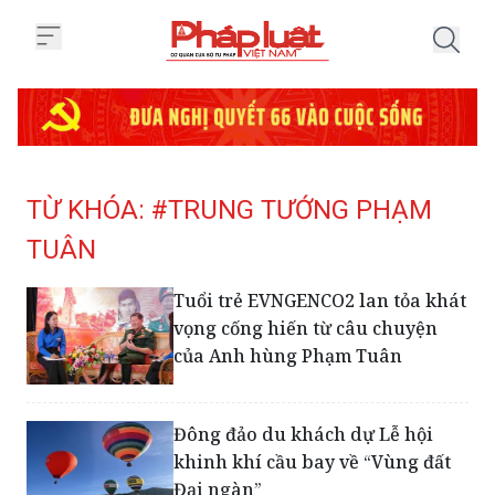
Trang chủ Tag
TỪ KHÓA: #TRUNG TƯỚNG PHẠM
TUÂN
Tuổi trẻ EVNGENCO2 lan tỏa khát
vọng cống hiến từ câu chuyện
của Anh hùng Phạm Tuân
Đông đảo du khách dự Lễ hội
khinh khí cầu bay về “Vùng đất
Đại ngàn”