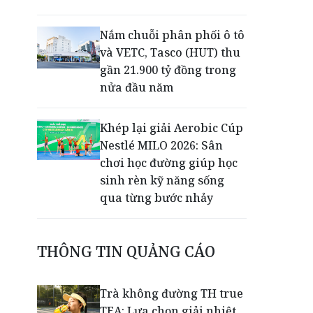
Nắm chuỗi phân phối ô tô
và VETC, Tasco (HUT) thu
gần 21.900 tỷ đồng trong
nửa đầu năm
Khép lại giải Aerobic Cúp
Nestlé MILO 2026: Sân
chơi học đường giúp học
sinh rèn kỹ năng sống
qua từng bước nhảy
50 năm Công ty Nhiệt điện
THÔNG TIN QUẢNG CÁO
Cần Thơ: Khẳng định vai
trò trụ cột bảo đảm an
ninh năng lượng
Trà không đường TH true
TEA: Lựa chọn giải nhiệt