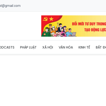
uat@gmail.com
ODCASTS
PHÁP LUẬT
XÃ HỘI
VĂN HÓA
KINH TẾ
BẤT Đ