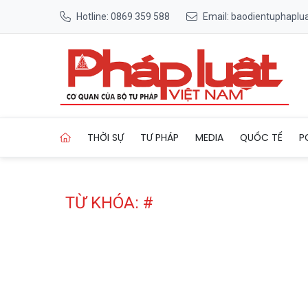
Hotline: 0869 359 588
Email: baodientuphapl
Trang chủ Tag
THỜI SỰ
TƯ PHÁP
MEDIA
QUỐC TẾ
P
TỪ KHÓA: #