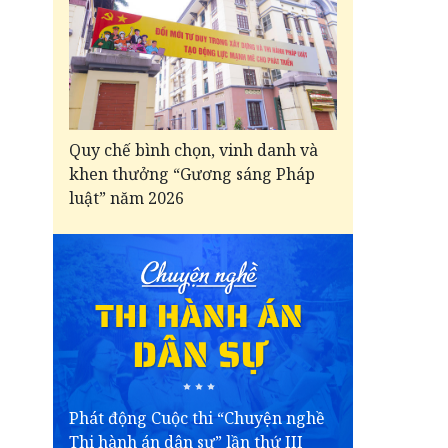
Quy chế bình chọn, vinh danh và
khen thưởng “Gương sáng Pháp
luật” năm 2026
Phát động Cuộc thi “Chuyện nghề
Thi hành án dân sự” lần thứ III