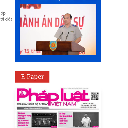
góp
ới đất
E-Paper