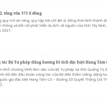
2, tổng vốn 373 tỉ đồng
uy mô an táng, quy tập hài cốt liệt sĩ, đồng thời hình thành 
 thống và kết nối phát triển du lịch về nguồn của tỉnh Tây Ninh,
 2027.
 tác Bộ Tư pháp dâng hương Di tích đặc biệt Hang Tám 
n khổ chương trình làm việc của Bộ Tư pháp tại tỉnh Quảng Trị, 
Ninh đã dẫn đầu Đoàn công tác của Bộ đến thăm viếng, dâng h
h quốc gia đặc biệt Hang Tám Cô – Đường 20 Quyết Thắng (xã 
).