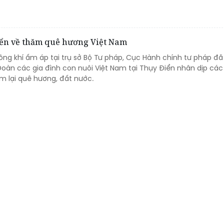
iển về thăm quê hương Việt Nam
ông khí ấm áp tại trụ sở Bộ Tư pháp, Cục Hành chính tư pháp đã
oàn các gia đình con nuôi Việt Nam tại Thụy Điển nhân dịp các
m lại quê hương, đất nước.