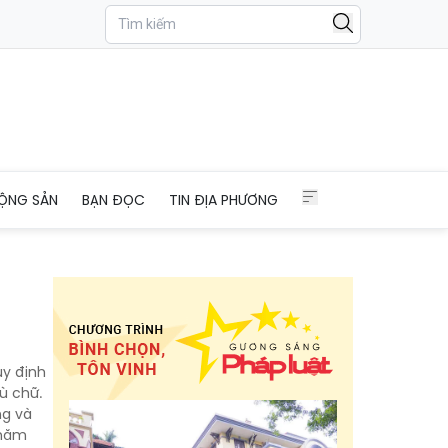
ỘNG SẢN
BẠN ĐỌC
TIN ĐỊA PHƯƠNG
uy định
ù chữ.
ng và
 năm