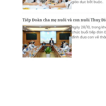
giáo dục bắt buộc.
Tiếp Đoàn cha mẹ nuôi và con nuôi Thuỵ Đ
Ngày 28/10, trong kh
chức buổi tiếp đón Đ
đình đưa con về thă