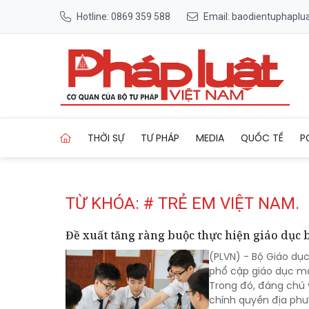
Hotline: 0869 359 588
Email: baodientuphapl
Trang chủ Tag
THỜI SỰ
TƯ PHÁP
MEDIA
QUỐC TẾ
P
TỪ KHÓA: # TRẺ EM VIỆT NAM.
Đề xuất tăng ràng buộc thực hiện giáo dục 
(PLVN) - Bộ Giáo dục
phổ cập giáo dục mầ
Trong đó, đáng chú 
chính quyền địa ph