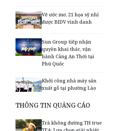
Vẽ ước mơ, 21 họa sỹ nhí
được BIDV vinh danh
Sun Group tiếp nhận
quyền khai thác, vận
hành Cảng An Thới tại
Phú Quốc
Khởi công nhà máy sản
xuất gỗ tại phường Lào
Cai
THÔNG TIN QUẢNG CÁO
Nối lại đường bay Cần
Thơ - Đà Lạt sau gần 6
Trà không đường TH true
năm
TEA: Lựa chọn giải nhiệt