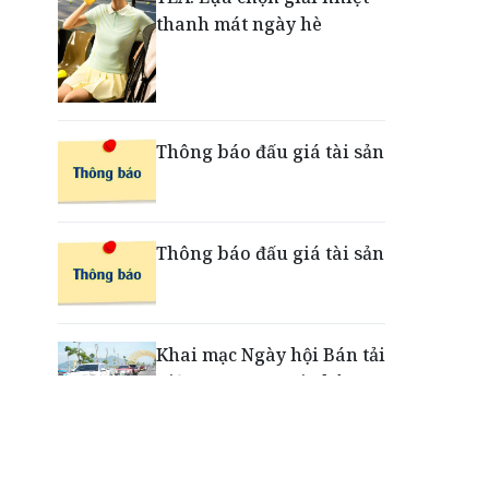
thanh mát ngày hè
Nắm chuỗi phân phối ô tô
và VETC, Tasco (HUT) thu
gần 21.900 tỷ đồng trong
nửa đầu năm
Thông báo đấu giá tài sản
Thông báo đấu giá tài sản
Khai mạc Ngày hội Bán tải
Việt Nam 2026 tại Chân
Mây - Lăng Cô
“Xé ngay trúng liền”: Điều