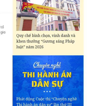
 tổ
 gia
Quy chế bình chọn, vinh danh và
khen thưởng “Gương sáng Pháp
luật” năm 2026
Phát động Cuộc thi “Chuyện nghề
Thi hành án dân sự” lần thứ III