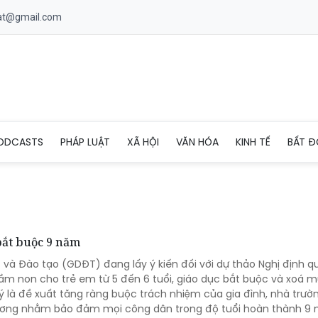
uat@gmail.com
ODCASTS
PHÁP LUẬT
XÃ HỘI
VĂN HÓA
KINH TẾ
BẤT Đ
bắt buộc 9 năm
 và Đào tạo (GDĐT) đang lấy ý kiến đối với dự thảo Nghị định q
m non cho trẻ em từ 5 đến 6 tuổi, giáo dục bắt buộc và xoá m
ý là đề xuất tăng ràng buộc trách nhiệm của gia đình, nhà trườ
ương nhằm bảo đảm mọi công dân trong độ tuổi hoàn thành 9