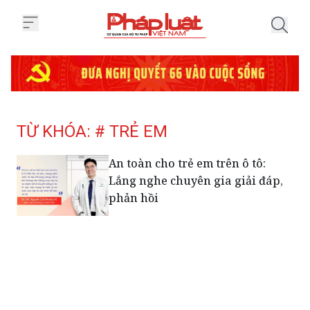
Trang chủ Tag
TỪ KHÓA: # TRẺ EM
An toàn cho trẻ em trên ô tô:
Lắng nghe chuyên gia giải đáp,
phản hồi