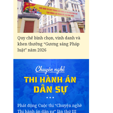
Quy chế bình chọn, vinh danh và
khen thưởng “Gương sáng Pháp
luật” năm 2026
Phát động Cuộc thi “Chuyện nghề
Thi hành án dân sự” lần thứ III