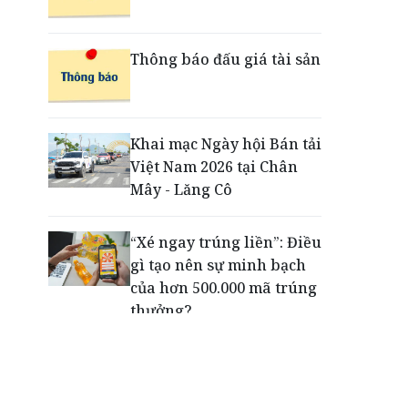
đổi mới trải nghiệm
thanh toán cho doanh
nghiệp với thẻ ghi nợ phi
Thông báo đấu giá tài sản
vật lý
Cuộc tìm kiếm và vá lại
Khai mạc Ngày hội Bán tải
những 'trái tim lỗi'
Việt Nam 2026 tại Chân
Mây - Lăng Cô
“Xé ngay trúng liền”: Điều
gì tạo nên sự minh bạch
của hơn 500.000 mã trúng
thưởng?
Khách hàng lựa chọn 750
căn nhà ở xã hội Phú