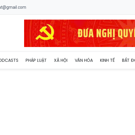
uat@gmail.com
ODCASTS
PHÁP LUẬT
XÃ HỘI
VĂN HÓA
KINH TẾ
BẤT Đ