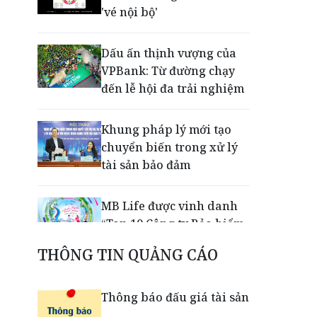
'vé nội bộ'
Dấu ấn thịnh vượng của
VPBank: Từ đường chạy
đến lễ hội đa trải nghiệm
Khung pháp lý mới tạo
chuyển biến trong xử lý
tài sản bảo đảm
MB Life được vinh danh
“Top 10 Công ty Bảo hiểm
Nhân thọ uy tín 2026”
THÔNG TIN QUẢNG CÁO
VPBank, FINAN và
Thông báo đấu giá tài sản
Mastercard tiên phong