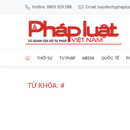
Hotline: 0869 359 588
Email: baodientuphapl
Trang chủ Tag
THỜI SỰ
TƯ PHÁP
MEDIA
QUỐC TẾ
P
TỪ KHÓA: #