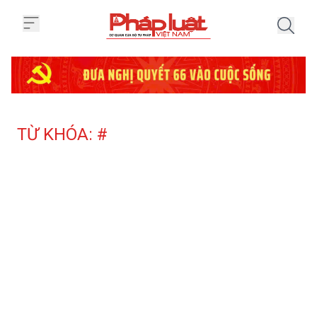
Trang chủ Tag
TỪ KHÓA: #