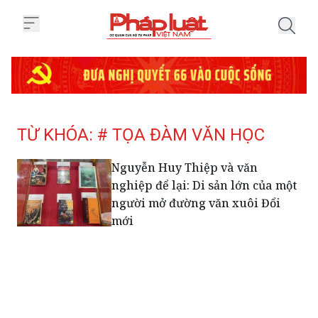
Trang chủ Tag
TỪ KHÓA: # TỌA ĐÀM VĂN HỌC
Nguyễn Huy Thiệp và văn
nghiệp để lại: Di sản lớn của một
người mở đường văn xuôi Đổi
mới