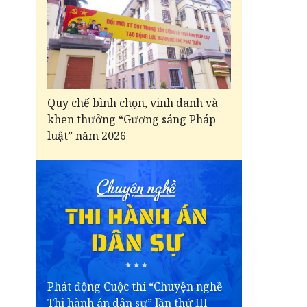
Quy chế bình chọn, vinh danh và
khen thưởng “Gương sáng Pháp
luật” năm 2026
Phát động Cuộc thi “Chuyện nghề
Thi hành án dân sự” lần thứ III