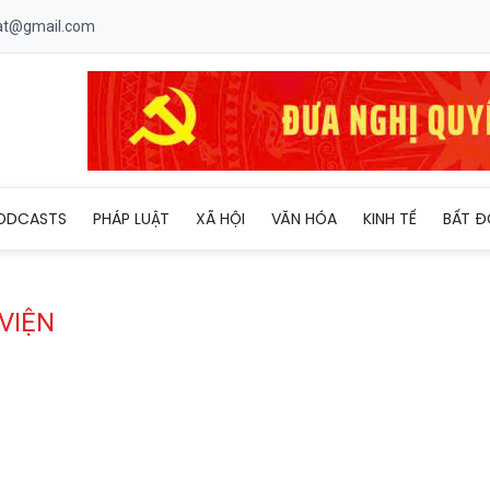
uat@gmail.com
ODCASTS
PHÁP LUẬT
XÃ HỘI
VĂN HÓA
KINH TẾ
BẤT Đ
VIỆN