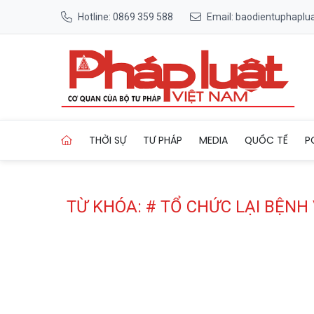
Hotline: 0869 359 588
Email: baodientuphapl
Trang chủ Tag
THỜI SỰ
TƯ PHÁP
MEDIA
QUỐC TẾ
P
TỪ KHÓA: # TỔ CHỨC LẠI BỆNH 