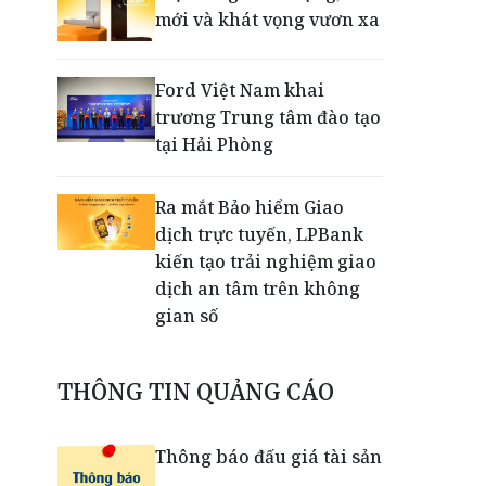
mới và khát vọng vươn xa
Ford Việt Nam khai
trương Trung tâm đào tạo
tại Hải Phòng
Ra mắt Bảo hiểm Giao
dịch trực tuyến, LPBank
kiến tạo trải nghiệm giao
dịch an tâm trên không
gian số
Dấu mốc khẳng định năng
THÔNG TIN QUẢNG CÁO
lực vận hành và thích ứng
của TCIT
Thông báo đấu giá tài sản