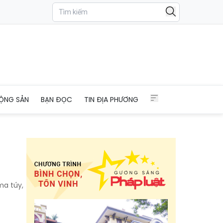
ỘNG SẢN
BẠN ĐỌC
TIN ĐỊA PHƯƠNG
ma túy,