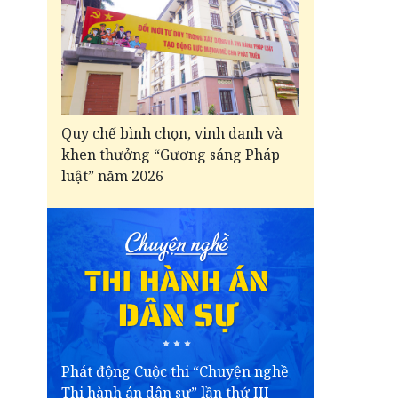
Quy chế bình chọn, vinh danh và
khen thưởng “Gương sáng Pháp
luật” năm 2026
Phát động Cuộc thi “Chuyện nghề
Thi hành án dân sự” lần thứ III