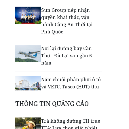
Sun Group tiếp nhận
quyền khai thác, vận
hành Cảng An Thới tại
Phú Quốc
Nối lại đường bay Cần
Thơ - Đà Lạt sau gần 6
năm
Nắm chuỗi phân phối ô tô
và VETC, Tasco (HUT) thu
gần 21.900 tỷ đồng trong
nửa đầu năm
THÔNG TIN QUẢNG CÁO
Khép lại giải Aerobic Cúp
Trà không đường TH true
Nestlé MILO 2026: Sân
TEA: Lựa chọn giải nhiệt