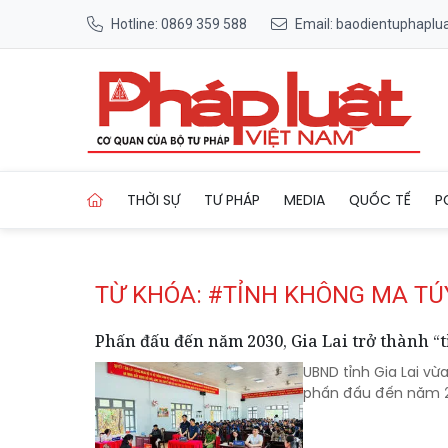
Hotline: 0869 359 588
Email: baodientuphapl
Trang chủ Tag
THỜI SỰ
TƯ PHÁP
MEDIA
QUỐC TẾ
P
TỪ KHÓA: #TỈNH KHÔNG MA TÚ
Phấn đấu đến năm 2030, Gia Lai trở thành “
UBND tỉnh Gia Lai v
phấn đấu đến năm 20