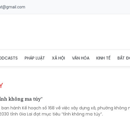
uat@gmail.com
ODCASTS
PHÁP LUẬT
XÃ HỘI
VĂN HÓA
KINH TẾ
BẤT Đ
Y
tỉnh không ma túy”
ừa ban hành Kế hoạch số 168 về việc xây dựng xã, phường không 
30 tỉnh Gia Lai đạt mục tiêu “tỉnh không ma túy”.