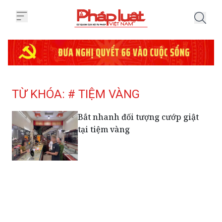
Trang chủ Tag
TỪ KHÓA: # TIỆM VÀNG
Bắt nhanh đối tượng cướp giật
tại tiệm vàng