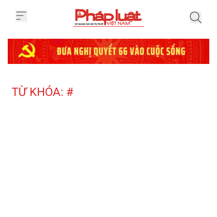
Trang chủ Tag
TỪ KHÓA: #