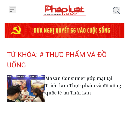
Trang chủ Tag
TỪ KHÓA: # THỰC PHẨM VÀ ĐỒ
UỐNG
Masan Consumer góp mặt tại
Triển lãm Thực phẩm và đồ uống
quốc tế tại Thái Lan