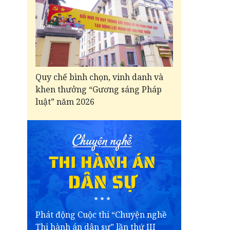
Quy chế bình chọn, vinh danh và
khen thưởng “Gương sáng Pháp
luật” năm 2026
Phát động Cuộc thi “Chuyện nghề
Thi hành án dân sự” lần thứ III