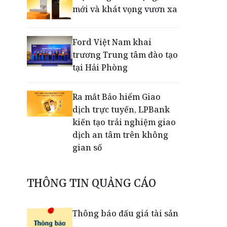
mới và khát vọng vươn xa
Ford Việt Nam khai
trương Trung tâm đào tạo
tại Hải Phòng
Ra mắt Bảo hiểm Giao
dịch trực tuyến, LPBank
kiến tạo trải nghiệm giao
dịch an tâm trên không
gian số
Dấu mốc khẳng định năng
THÔNG TIN QUẢNG CÁO
lực vận hành và thích ứng
của TCIT
Thông báo đấu giá tài sản