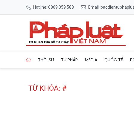
Hotline: 0869 359 588
Email: baodientuphapl
Trang chủ Tag
THỜI SỰ
TƯ PHÁP
MEDIA
QUỐC TẾ
P
TỪ KHÓA: #