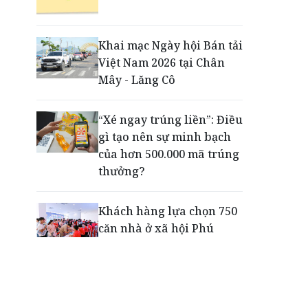
Động lực cho doanh
nghiệp nhà nước: Giải bài
toán thưởng vượt kế
Khai mạc Ngày hội Bán tải
hoạch
Việt Nam 2026 tại Chân
Mây - Lăng Cô
Phú Quốc - Thiên đường
lập nghiệp của người trẻ
“Xé ngay trúng liền”: Điều
toàn cầu
gì tạo nên sự minh bạch
của hơn 500.000 mã trúng
thưởng?
Khách hàng lựa chọn 750
căn nhà ở xã hội Phú
Cường Home – Phú Quý
trong hơn 3 giờ
Thông báo tìm người