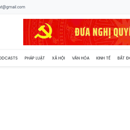
uat@gmail.com
ODCASTS
PHÁP LUẬT
XÃ HỘI
VĂN HÓA
KINH TẾ
BẤT Đ