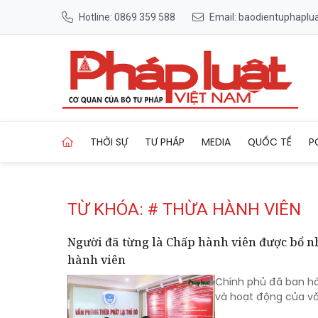
Hotline: 0869 359 588
Email: baodientuphapl
Trang chủ Tag
THỜI SỰ
TƯ PHÁP
MEDIA
QUỐC TẾ
P
TỪ KHÓA: # THỪA HÀNH VIÊN
Người đã từng là Chấp hành viên được bổ n
hành viên
Chính phủ đã ban hà
và hoạt động của vă