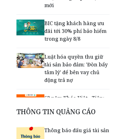
mới
BIC tặng khách hàng ưu
đãi tới 30% phí bảo hiểm
trong ngày 8/8
Luật hóa quyền thu giữ
tài sản bảo đảm: 'Đòn bẩy
tâm lý' để bên vay chủ
động trả nợ
52 năm Khóa Việt - Tiệp:
Giữ vững thương hiệu
THÔNG TIN QUẢNG CÁO
Việt bằng chất lượng, đổi
mới và khát vọng vươn xa
Thông báo đấu giá tài sản