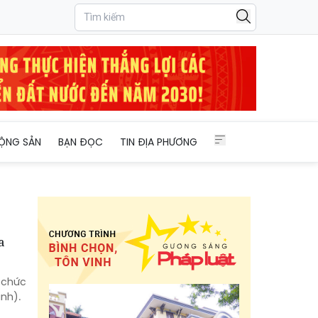
ỘNG SẢN
BẠN ĐỌC
TIN ĐỊA PHƯƠNG
a
 chức
nh).