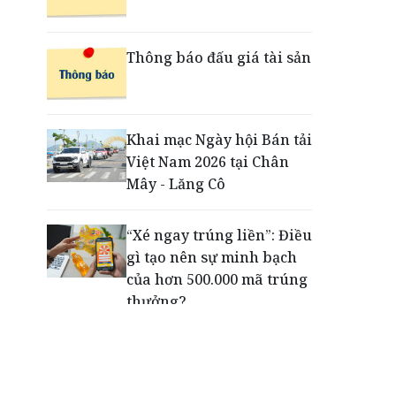
Ford Việt Nam khai
trương Trung tâm đào tạo
tại Hải Phòng
Thông báo đấu giá tài sản
Ra mắt Bảo hiểm Giao
dịch trực tuyến, LPBank
Khai mạc Ngày hội Bán tải
kiến tạo trải nghiệm giao
Việt Nam 2026 tại Chân
dịch an tâm trên không
Mây - Lăng Cô
gian số
“Xé ngay trúng liền”: Điều
gì tạo nên sự minh bạch
của hơn 500.000 mã trúng
thưởng?
Khách hàng lựa chọn 750
căn nhà ở xã hội Phú