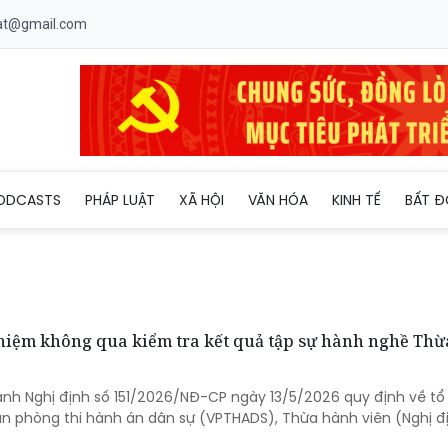
uat@gmail.com
ODCASTS
PHÁP LUẬT
XÃ HỘI
VĂN HÓA
KINH TẾ
BẤT Đ
hiệm không qua kiểm tra kết quả tập sự hành nghề Thừ
nh Nghị định số 151/2026/NĐ-CP ngày 13/5/2026 quy định về tổ
n phòng thi hành án dân sự (VPTHADS), Thừa hành viên (Nghị đị