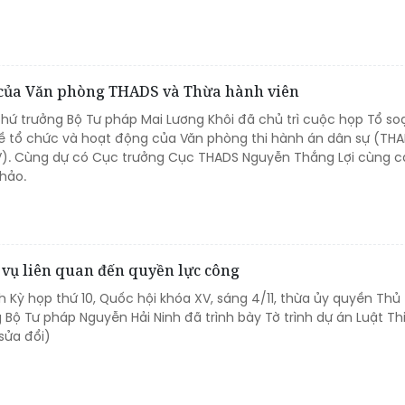
g của Văn phòng THADS và Thừa hành viên
Thứ trưởng Bộ Tư pháp Mai Lương Khôi đã chủ trì cuộc họp Tổ so
về tổ chức và hoạt động của Văn phòng thi hành án dân sự (THA
V). Cùng dự có Cục trưởng Cục THADS Nguyễn Thắng Lợi cùng c
hảo.
vụ liên quan đến quyền lực công
h Kỳ họp thứ 10, Quốc hội khóa XV, sáng 4/11, thừa ủy quyền Thủ
 Bộ Tư pháp Nguyễn Hải Ninh đã trình bày Tờ trình dự án Luật Th
sửa đổi)