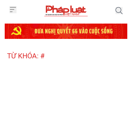
Trang chủ Tag
TỪ KHÓA: #