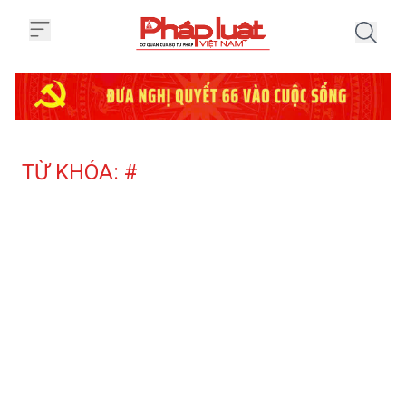
Trang chủ Tag
TỪ KHÓA: #