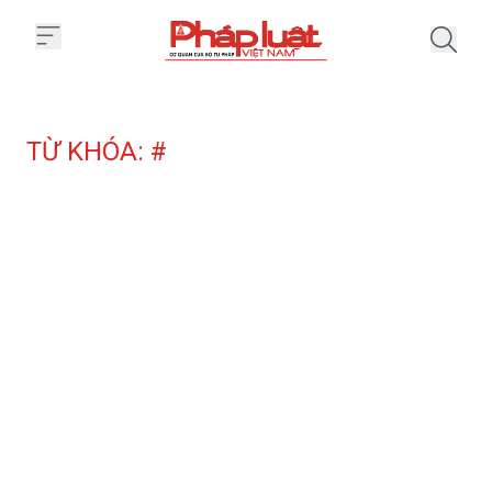
Trang chủ Tag
TỪ KHÓA: #