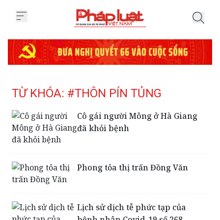
Trang chủ Tag
TỪ KHÓA: #THÔN PÍN TỦNG
Cô gái người Mông ở Hà Giang
đã khỏi bệnh
Phong tỏa thị trấn Đồng Văn
Lịch sử dịch tễ phức tạp của
bệnh nhân Covid-19 số 268