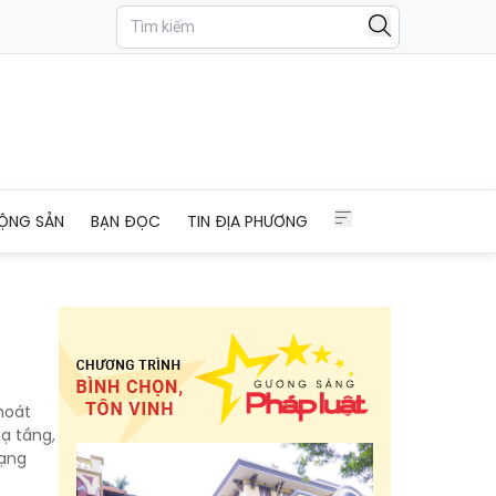
ỘNG SẢN
BẠN ĐỌC
TIN ĐỊA PHƯƠNG
hoát
hạ tầng,
rạng