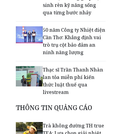
sinh rèn kỹ năng sống
qua từng bước nhảy
50 năm Công ty Nhiệt điện
Cần Thơ: Khẳng định vai
trò trụ cột bảo đảm an
ninh năng lượng
Thạc sĩ Trần Thanh Nhàn
lan tỏa miễn phí kiến
thức luật thuế qua
livestream
THÔNG TIN QUẢNG CÁO
Giải mã bộ 3 trụ cột giúp
TPBank liên tục trụ vững
Top 10 Ngân hàng tư
Trà không đường TH true
nhân uy tín
TEA: Lựa chọn giải nhiệt