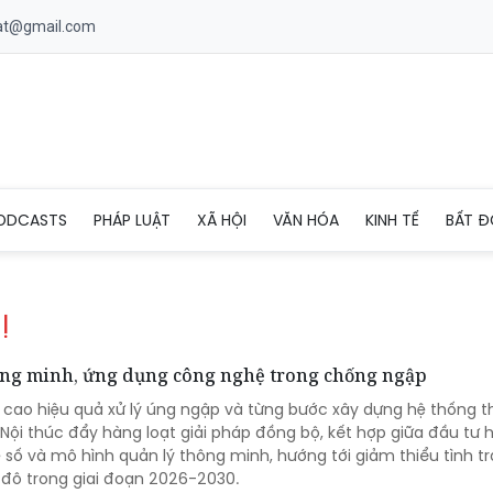
uat@gmail.com
ODCASTS
PHÁP LUẬT
XÃ HỘI
VĂN HÓA
KINH TẾ
BẤT Đ
Ị
hông minh, ứng dụng công nghệ trong chống ngập
cao hiệu quả xử lý úng ngập và từng bước xây dựng hệ thống t
 Nội thúc đẩy hàng loạt giải pháp đồng bộ, kết hợp giữa đầu tư 
số và mô hình quản lý thông minh, hướng tới giảm thiểu tình t
 đô trong giai đoạn 2026-2030.