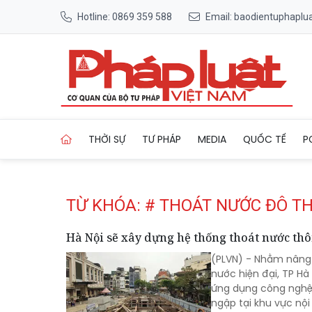
Hotline: 0869 359 588
Email: baodientuphapl
Trang chủ Tag
THỜI SỰ
TƯ PHÁP
MEDIA
QUỐC TẾ
P
TỪ KHÓA: # THOÁT NƯỚC ĐÔ TH
Hà Nội sẽ xây dựng hệ thống thoát nước t
(PLVN) - Nhằm nâng 
nước hiện đại, TP Hà
ứng dụng công nghệ 
ngập tại khu vực nội