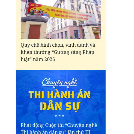
Quy chế bình chọn, vinh danh và
khen thưởng “Gương sáng Pháp
luật” năm 2026
Phát động Cuộc thi “Chuyện nghề
Thi hành án dân sự” lần thứ III