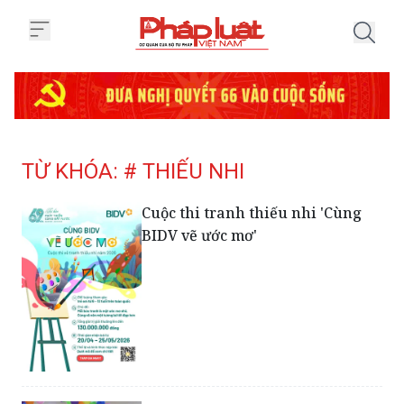
Trang chủ Tag
TỪ KHÓA: # THIẾU NHI
Cuộc thi tranh thiếu nhi 'Cùng
BIDV vẽ ước mơ'