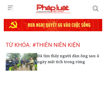
Trang chủ Tag
TỪ KHÓA: #THIÊN NIÊN KIỆN
Đã tìm thấy người đàn ông sau 4
ngày mất tích trong rừng