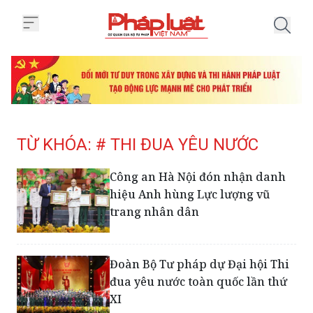
Trang chủ Tag
TỪ KHÓA: # THI ĐUA YÊU NƯỚC
Công an Hà Nội đón nhận danh
hiệu Anh hùng Lực lượng vũ
trang nhân dân
Đoàn Bộ Tư pháp dự Đại hội Thi
đua yêu nước toàn quốc lần thứ
XI