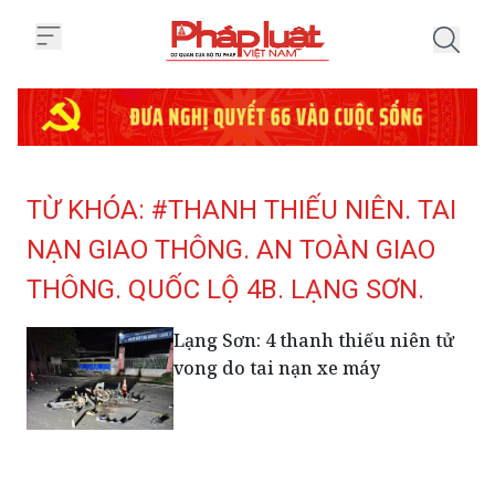
Trang chủ Tag
TỪ KHÓA: #THANH THIẾU NIÊN. TAI
NẠN GIAO THÔNG. AN TOÀN GIAO
THÔNG. QUỐC LỘ 4B. LẠNG SƠN.
Lạng Sơn: 4 thanh thiếu niên tử
vong do tai nạn xe máy