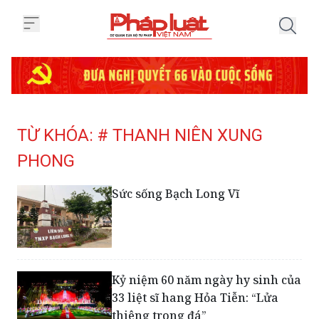
Trang chủ Tag
TỪ KHÓA: # THANH NIÊN XUNG
PHONG
Sức sống Bạch Long Vĩ
Kỷ niệm 60 năm ngày hy sinh của
33 liệt sĩ hang Hỏa Tiễn: “Lửa
thiêng trong đá”