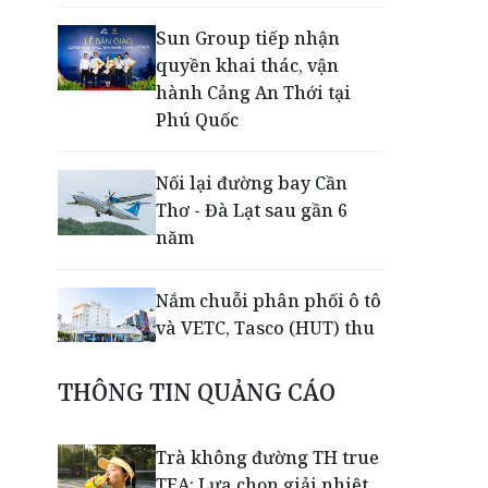
Sun Group tiếp nhận
quyền khai thác, vận
hành Cảng An Thới tại
Phú Quốc
Nối lại đường bay Cần
Thơ - Đà Lạt sau gần 6
năm
Nắm chuỗi phân phối ô tô
và VETC, Tasco (HUT) thu
gần 21.900 tỷ đồng trong
nửa đầu năm
THÔNG TIN QUẢNG CÁO
Khép lại giải Aerobic Cúp
Trà không đường TH true
Nestlé MILO 2026: Sân
TEA: Lựa chọn giải nhiệt