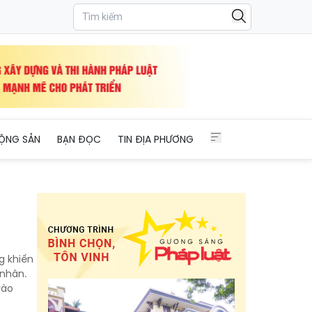
ỘNG SẢN
BẠN ĐỌC
TIN ĐỊA PHƯƠNG
g khiến
 nhân.
vào