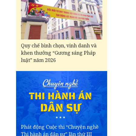
Quy chế bình chọn, vinh danh và
khen thưởng “Gương sáng Pháp
luật” năm 2026
Phát động Cuộc thi “Chuyện nghề
Thi hành án dân sự” lần thứ III