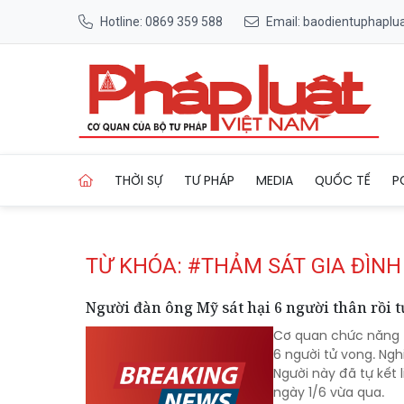
Hotline: 0869 359 588
Email: baodientuphapl
Trang chủ Tag
THỜI SỰ
TƯ PHÁP
MEDIA
QUỐC TẾ
P
TỪ KHÓA: #THẢM SÁT GIA ĐÌNH
Người đàn ông Mỹ sát hại 6 người thân rồi t
Cơ quan chức năng t
6 người tử vong. Ng
Người này đã tự kết 
ngày 1/6 vừa qua.