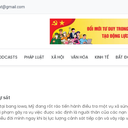
uat@gmail.com
ODCASTS
PHÁP LUẬT
XÃ HỘI
VĂN HÓA
KINH TẾ
BẤT Đ
ự sát
ại bang Iowa, Mỹ đang rốt ráo tiến hành điều tra một vụ xả sún
hi phạm gây ra vụ việc được xác định là người thân của các nạn
liễu đời mình ngay khi bị lực lượng cảnh sát tiếp cận và vây ráp 