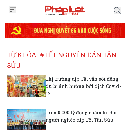
Trang chủ Tag
TỪ KHÓA: #TẾT NGUYÊN ĐÁN TÂN
SỬU
Thị trường dịp Tết vẫn sôi động
dù bị ảnh hưởng bởi dịch Covid-
19
Trên 6.000 tỷ đồng chăm lo cho
người nghèo dịp Tết Tân Sửu
Bến xe Bạc Liêu vắng khách