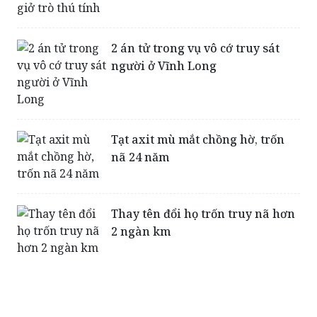
Bé gái giúp đỡ người bị nạn, bị
chồng nạn nhân giở trò thú tính
2 án tử trong vụ vô cớ truy sát
người ở Vĩnh Long
Tạt axit mù mắt chồng hờ, trốn
nã 24 năm
Thay tên đổi họ trốn truy nã hơn
2 ngàn km