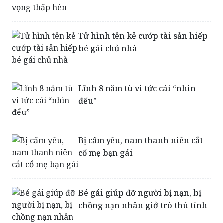
'Đốt đời' vì dục vọng thấp hèn
Tử hình tên kẻ cướp tài sản hiếp
bé gái chủ nhà
Lĩnh 8 năm tù vì tức cái “nhìn
đểu”
Bị cấm yêu, nam thanh niên cắt
cổ mẹ bạn gái