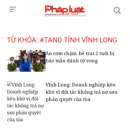
Trang chủ Tag
TỪ KHÓA: #TAND TỈNH VĨNH LONG
Ăn cơm chậm, bé trai 2 tuổi bị
bảo mẫu đánh tử vong
Vĩnh Long: Doanh nghiệp kêu
khó vì đối tác không trả nợ sau
phán quyết của tòa