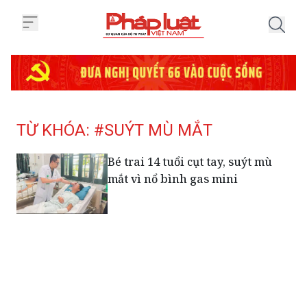
Trang chủ Tag
TỪ KHÓA: #SUÝT MÙ MẮT
Bé trai 14 tuổi cụt tay, suýt mù
mắt vì nổ bình gas mini