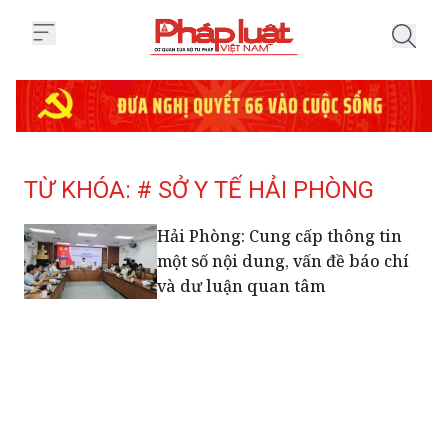
Trang chủ Tag
TỪ KHÓA: # SỞ Y TẾ HẢI PHÒNG
Hải Phòng: Cung cấp thông tin
một số nội dung, vấn đề báo chí
và dư luận quan tâm