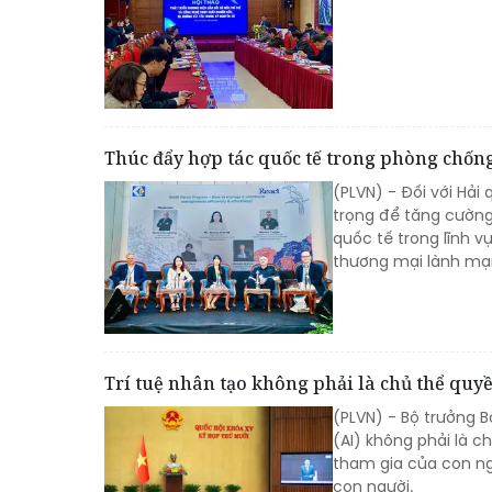
Thúc đẩy hợp tác quốc tế trong phòng chống
(PLVN) - Đối với Hải
trọng để tăng cường 
quốc tế trong lĩnh 
thương mại lành mạ
Trí tuệ nhân tạo không phải là chủ thể quyề
(PLVN) - Bộ trưởng 
(AI) không phải là c
tham gia của con n
con người.