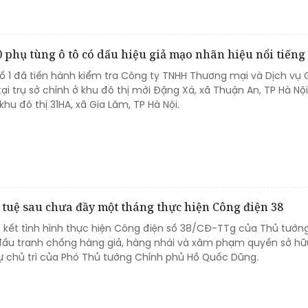
0 phụ tùng ô tô có dấu hiệu giả mạo nhãn hiệu nổi tiếng
số 1 đã tiến hành kiểm tra Công ty TNHH Thương mại và Dịch vụ 
ại trụ sở chính ở khu đô thị mới Đặng Xá, xã Thuận An, TP Hà Nội
hu đô thị 31HA, xã Gia Lâm, TP Hà Nội.
í tuệ sau chưa đầy một tháng thực hiện Công điện 38
sơ kết tình hình thực hiện Công điện số 38/CĐ-TTg của Thủ tướn
ấu tranh chống hàng giả, hàng nhái và xâm phạm quyền sở hữu 
ự chủ trì của Phó Thủ tướng Chính phủ Hồ Quốc Dũng.