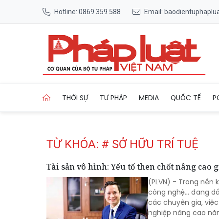
Hotline: 0869 359 588
Email: baodientuphapl
Trang chủ Tag
THỜI SỰ
TƯ PHÁP
MEDIA
QUỐC TẾ
P
TỪ KHÓA: # SỞ HỮU TRÍ TUỆ
Tài sản vô hình: Yếu tố then chốt nâng cao 
(PLVN) - Trong nền ki
công nghệ… đang dần
các chuyên gia, việc
nghiệp nâng cao năn