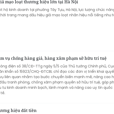
iả mạo loạt thương hiệu lớn tại Hà Nội
t hộ kinh doanh tại phường Tây Tựu, Hà Nội, lực lượng chức năn
hời trang mang dấu hiệu giả mạo loạt nhãn hiệu nổi tiếng như N
iệm vụ chống hàng giả, hàng xâm phạm sở hữu trí tuệ
Công điện số 38/CĐ-TTg ngày 5/5 của Thủ tướng Chính phủ, Cục
n khẩn số 15923/CHQ-ĐTCBL chỉ đạo các đơn vị triển khai quyết 
vụ liên quan nhằm tạo bước chuyển biến mạnh mẽ, nâng cao h
đấu tranh phòng, chống xâm phạm quyền sở hữu trí tuệ, góp p
 tư kinh doanh minh bạch, lành mạnh và nâng cao uy tín quốc 
tế.
ương hiệu đắt tiền