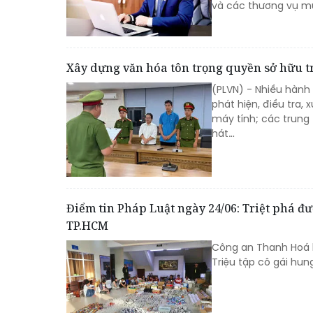
và các thương vụ m
Xây dựng văn hóa tôn trọng quyền sở hữu tr
(PLVN) - Nhiều hành
phát hiện, điều tra,
máy tính; các trung 
hát…
Điểm tin Pháp Luật ngày 24/06: Triệt phá đư
TP.HCM
Công an Thanh Hoá k
Triệu tập cô gái hun