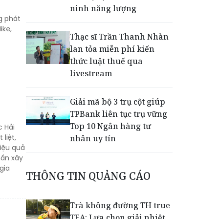
ninh năng lượng
g phát
ike,
Thạc sĩ Trần Thanh Nhàn
lan tỏa miễn phí kiến
thức luật thuế qua
livestream
Giải mã bộ 3 trụ cột giúp
TPBank liên tục trụ vững
Top 10 Ngân hàng tư
 Hải
liệt,
nhân uy tín
iệu quả
hần xây
EVNHCMC kỷ niệm 50 năm
gia
THÔNG TIN QUẢNG CÁO
thành lập và đón nhận
Huân chương Lao động
Hạng 3
Trà không đường TH true
TEA: Lựa chọn giải nhiệt