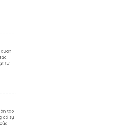
i quan
 tác
ật tự
hân tạo
g có sự
 của