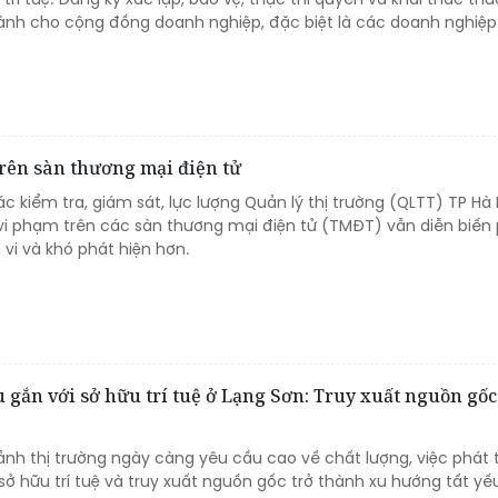
 dành cho cộng đồng doanh nghiệp, đặc biệt là các doanh nghiệp
rên sàn thương mại điện tử
c kiểm tra, giám sát, lực lượng Quản lý thị trường (QLTT) TP Hà 
 vi phạm trên các sàn thương mại điện tử (TMĐT) vẫn diễn biến
h vi và khó phát hiện hơn.
u gắn với sở hữu trí tuệ ở Lạng Sơn: Truy xuất nguồn gốc
ảnh thị trường ngày càng yêu cầu cao về chất lượng, việc phát t
sở hữu trí tuệ và truy xuất nguồn gốc trở thành xu hướng tất yếu