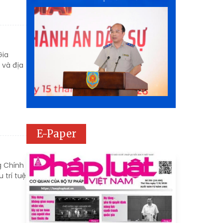
Gia
 và địa
E-Paper
g Chính
trí tuệ