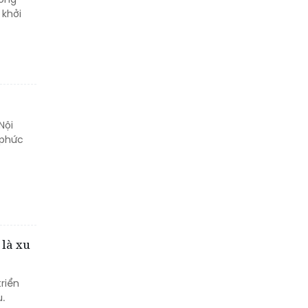
gì tạo nên sự minh bạch
 khởi
của hơn 500.000 mã trúng
thưởng?
Khách hàng lựa chọn 750
căn nhà ở xã hội Phú
Cường Home – Phú Quý
Nội
trong hơn 3 giờ
 phức
 là xu
riển
.