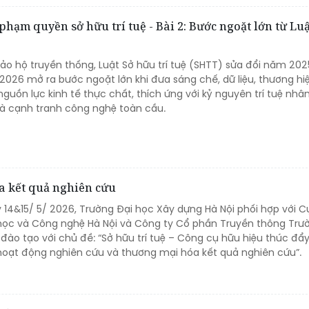
hạm quyền sở hữu trí tuệ - Bài 2: Bước ngoặt lớn từ Luậ
ảo hộ truyền thống, Luật Sở hữu trí tuệ (SHTT) sửa đổi năm 202
/2026 mở ra bước ngoặt lớn khi đưa sáng chế, dữ liệu, thương hi
 nguồn lực kinh tế thực chất, thích ứng với kỷ nguyên trí tuệ nhâ
 và cạnh tranh công nghệ toàn cầu.
a kết quả nghiên cứu
 14&15/ 5/ 2026, Trường Đại học Xây dựng Hà Nội phối hợp với C
a học và Công nghệ Hà Nội và Công ty Cổ phần Truyền thông Trư
ào tạo với chủ đề: “Sở hữu trí tuệ – Công cụ hữu hiệu thúc đẩy
hoạt động nghiên cứu và thương mại hóa kết quả nghiên cứu”.