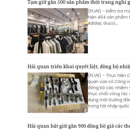
Tạm giữ gần 500 sản phẩm thời trang nghi g
(PLVN) - Kiểm tra mộ
hiện 464 sản phẩm t
Adidas, Gucci...
Hải quan triển khai quyết liệt, đồng bộ nh
(PLVN) - Thực hiện 
quan vừa có Công vă
đồng bộ các nhiệm 
thực chất công tác 
dựng môi trường đầu
trong hội nhập quốc 
Hải quan bắt giữ gần 900 đồng hồ giả các th