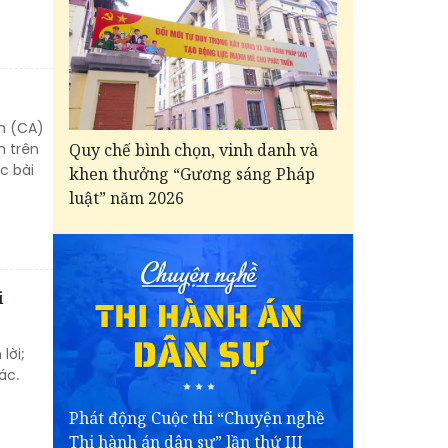
an (CA)
Quy chế bình chọn, vinh danh và
n trên
c bài
khen thưởng “Gương sáng Pháp
luật” năm 2026
i
lời;
ác.
Phát động Cuộc thi “Chuyện nghề
Thi hành án dân sự” lần thứ III