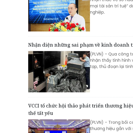
mại tài sản trí tuệ”
nghiệp.
Nhận diện những sai phạm về kinh doanh t
(PLVN) - Qua công tá
nhận thấy tình hình
tạp, thủ đoạn lại tin
VCCI tổ chức hội thảo phát triển thương hiệ
thế tất yếu
(PLVN) - Trong bối c
thương hiệu gắn với 