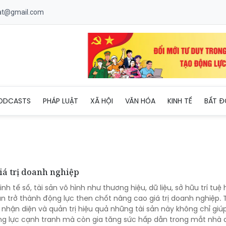
uat@gmail.com
ODCASTS
PHÁP LUẬT
XÃ HỘI
VĂN HÓA
KINH TẾ
BẤT Đ
giá trị doanh nghiệp
nh tế số, tài sản vô hình như thương hiệu, dữ liệu, sở hữu trí tuệ
 trở thành động lực then chốt nâng cao giá trị doanh nghiệp.
 nhận diện và quản trị hiệu quả những tài sản này không chỉ gi
g lực cạnh tranh mà còn gia tăng sức hấp dẫn trong mắt nhà 