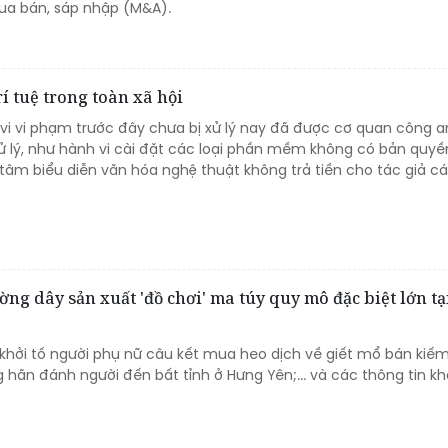
ua bán, sáp nhập (M&A).
í tuệ trong toàn xã hội
 vi vi phạm trước đây chưa bị xử lý nay đã được cơ quan công 
 xử lý, như hành vi cài đặt các loại phần mềm không có bản quyề
tâm biểu diễn văn hóa nghệ thuật không trả tiền cho tác giả cá
ờng dây sản xuất 'đồ chơi' ma túy quy mô đặc biệt lớn tạ
hởi tố người phụ nữ câu kết mua heo dịch về giết mổ bán kiếm 
g hãn đánh người đến bất tỉnh ở Hưng Yên;... và các thông tin kh