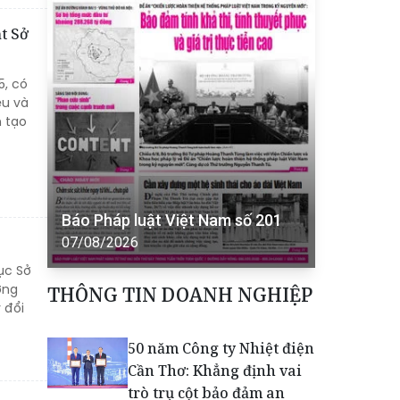
t Sở
5, có
ệu và
n tạo
Báo Pháp luật Việt Nam số 201
07/08/2026
ục Sở
ờng
THÔNG TIN DOANH NGHIỆP
 đổi
50 năm Công ty Nhiệt điện
Cần Thơ: Khẳng định vai
trò trụ cột bảo đảm an