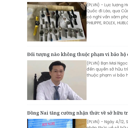
(PLVN) - Lực lượng H
Quốc đi Lào, qua Cử
có nghi vấn xâm phạm
PHILIPPE, ROLEX, HUB
Đối tượng nào không thuộc phạm vi bảo hộ 
(PLVN) Bạn Mai Ngọc
đến quyền sở hữu trí
thuộc phạm vi bảo h
Đồng Nai tăng cường nhận thức về sở hữu t
(PLVN) - Ngày 4/12,
nhận thức về sở hữu 