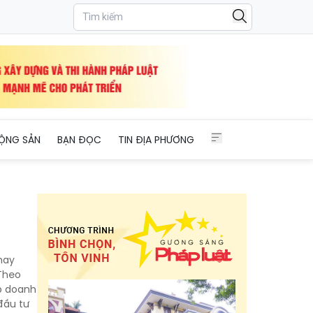
ỘNG SẢN
BẠN ĐỌC
TIN ĐỊA PHƯƠNG
 hay
 Theo
úp doanh
đầu tư