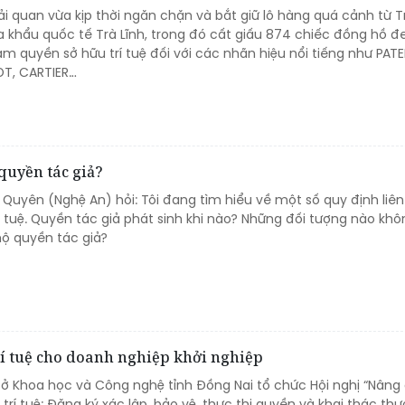
ải quan vừa kịp thời ngăn chặn và bắt giữ lô hàng quá cảnh từ 
a khẩu quốc tế Trà Lĩnh, trong đó cất giấu 874 chiếc đồng hồ đ
 quyền sở hữu trí tuệ đối với các nhãn hiệu nổi tiếng như PATE
LOT, CARTIER…
quyền tác giả?
 Quyên (Nghệ An) hỏi: Tôi đang tìm hiểu về một số quy định liê
 tuệ. Quyền tác giả phát sinh khi nào? Những đối tượng nào khô
ộ quyền tác giả?
rí tuệ cho doanh nghiệp khởi nghiệp
 Sở Khoa học và Công nghệ tỉnh Đồng Nai tổ chức Hội nghị “Nâng
trí tuệ: Đăng ký xác lập, bảo vệ, thực thi quyền và khai thác th