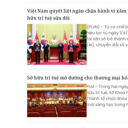
Việt Nam quyết liệt ngăn chặn hành vi xâm p
hữu trí tuệ sửa đổi
(PLVN) - Từ cơ chế b
hiệu lực từ ngày 1/4
tài sản số trở thành
(AI), chuyển đổi số
Sở hữu trí tuệ mở đường cho thương mại hó
PLM - Trong hai ngày
hữu trí tuệ, Sở Kho
Thành tổ chức khóa đ
mới sáng tạo trong 