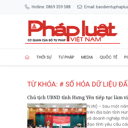
Hotline: 0869 359 588
Email: baodientuphapl
Trang chủ Tag
THỜI SỰ
TƯ PHÁP
MEDIA
QUỐC TẾ
P
TỪ KHÓA: # SỐ HÓA DỮ LIỆU ĐẤ
Chủ tịch UBND tỉnh Hưng Yên tiếp tục làm v
PLVN) - Sau một năm
trên địa bàn tỉnh H
và doanh nghiệp thôn
đạo tỉnh yêu cầu cá