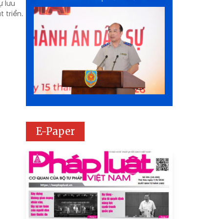
ự lưu
 triển.
E-Paper