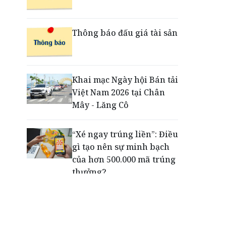
Săn vé concert BIGBANG
Thông báo đấu giá tài sản
thế nào để không mất tiền
oan vì những lời rao bán
'vé nội bộ'
Khai mạc Ngày hội Bán tải
Việt Nam 2026 tại Chân
Dấu ấn thịnh vượng của
Mây - Lăng Cô
VPBank: Từ đường chạy
đến lễ hội đa trải nghiệm
“Xé ngay trúng liền”: Điều
gì tạo nên sự minh bạch
của hơn 500.000 mã trúng
thưởng?
Khách hàng lựa chọn 750
căn nhà ở xã hội Phú