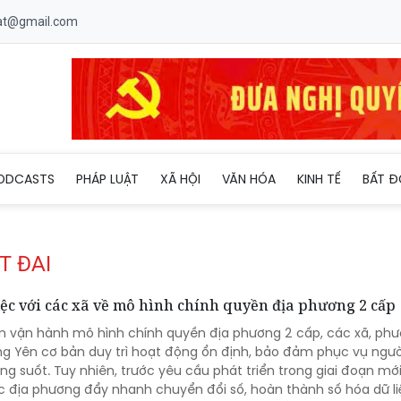
uat@gmail.com
ODCASTS
PHÁP LUẬT
XÃ HỘI
VĂN HÓA
KINH TẾ
BẤT Đ
T ĐAI
iệc với các xã về mô hình chính quyền địa phương 2 cấp
 vận hành mô hình chính quyền địa phương 2 cấp, các xã, ph
ưng Yên cơ bản duy trì hoạt động ổn định, bảo đảm phục vụ ngư
g suốt. Tuy nhiên, trước yêu cầu phát triển trong giai đoạn mới
c địa phương đẩy nhanh chuyển đổi số, hoàn thành số hóa dữ li