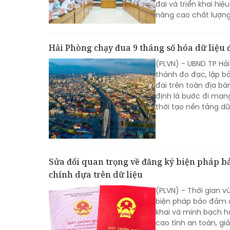
đai và triển khai hi
nâng cao chất lượng
Hải Phòng chạy đua 9 tháng số hóa dữ liệu đ
(PLVN) - UBND TP Hả
thành đo đạc, lập bả
đai trên toàn địa bà
định là bước đi man
thời tạo nền tảng dữ
Sửa đổi quan trọng về đăng ký biện pháp b
chính dựa trên dữ liệu
(PLVN) - Thời gian v
biện pháp bảo đảm đ
khai và minh bạch h
cao tính an toàn, gi