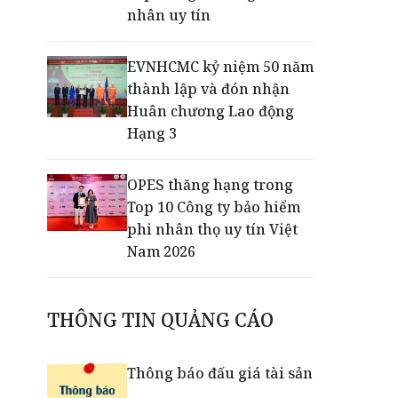
nhân uy tín
EVNHCMC kỷ niệm 50 năm
thành lập và đón nhận
Huân chương Lao động
Hạng 3
OPES thăng hạng trong
Top 10 Công ty bảo hiểm
phi nhân thọ uy tín Việt
Nam 2026
Chỉ từ 290.000 đồng,
THÔNG TIN QUẢNG CÁO
runner đã có thể check-in
lễ hội VPBank Đất Sen
Hồng Music Marathon
Thông báo đấu giá tài sản
2026