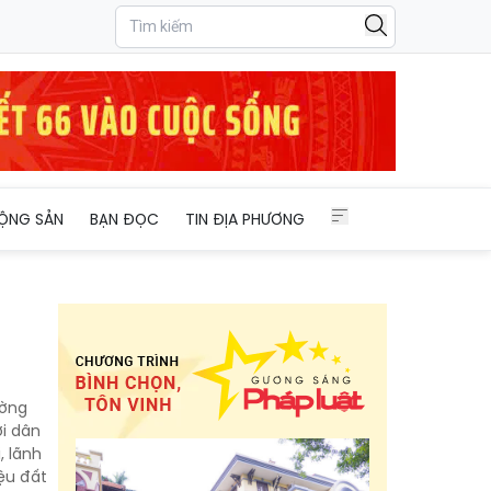
ỘNG SẢN
BẠN ĐỌC
TIN ĐỊA PHƯƠNG
ường
ời dân
, lãnh
ệu đất