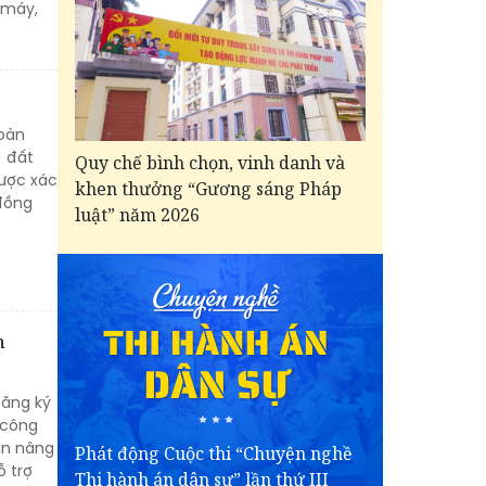
 máy,
hoàn
) đất
Quy chế bình chọn, vinh danh và
được xác
khen thưởng “Gương sáng Pháp
 đồng
luật” năm 2026
h
đăng ký
 công
ần nâng
Phát động Cuộc thi “Chuyện nghề
ỗ trợ
Thi hành án dân sự” lần thứ III