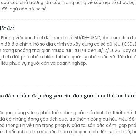
ệu quả các chủ trương lớn của Trung ương về sắp xếp tổ chức bộ
 đội ngũ cán bộ cơ sở.
ất đai
i Phòng vừa ban hành Kế hoạch số 150/KH-UBND, đặt mục tiêu 
n đồ địa chính, hồ sơ địa chính và xây dựng cơ sở dữ liệu (CSDL
n trong khoảng thời gian “nước rút” từ 1/4 đến 31/12/2026. Đây 
g tính đột phá nhằm hiện đại hóa quản lý nhà nước về đất đai,
 liệu phục vụ người dân và doanh nghiệp.
ảo đảm nhằm đáp ứng yêu cầu đơn giản hóa thủ tục hàn
ừa qua, cùng với sự phát triển chung của nền kinh tế, thiết chế 
ã có những đóng góp tích cực, trở thành công cụ hữu hiệu để
oá thông tin về tình trạng pháp lý của tài sản bảo đảm; góp ph
ảm thiểu rủi ro cho các bên tham gia giao dịch dân sự, kinh tế; h