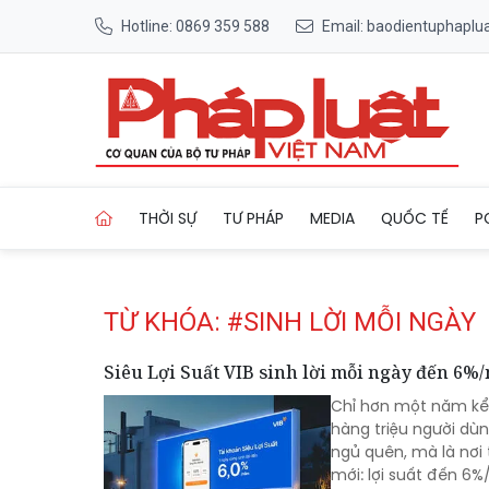
Hotline: 0869 359 588
Email: baodientuphapl
Trang chủ Tag
THỜI SỰ
TƯ PHÁP
MEDIA
QUỐC TẾ
P
TỪ KHÓA: #SINH LỜI MỖI NGÀY
Siêu Lợi Suất VIB sinh lời mỗi ngày đến 6%
Chỉ hơn một năm kể t
hàng triệu người dùn
ngủ quên, mà là nơi
mới: lợi suất đến 6%