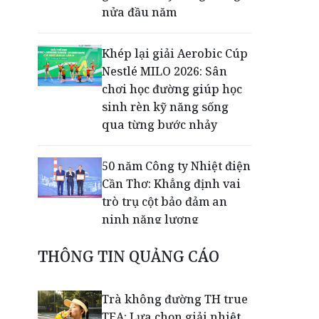
nửa đầu năm
Khép lại giải Aerobic Cúp
Nestlé MILO 2026: Sân
chơi học đường giúp học
sinh rèn kỹ năng sống
qua từng bước nhảy
50 năm Công ty Nhiệt điện
Cần Thơ: Khẳng định vai
trò trụ cột bảo đảm an
ninh năng lượng
THÔNG TIN QUẢNG CÁO
Thạc sĩ Trần Thanh Nhàn
lan tỏa miễn phí kiến
thức luật thuế qua
Trà không đường TH true
livestream
TEA: Lựa chọn giải nhiệt