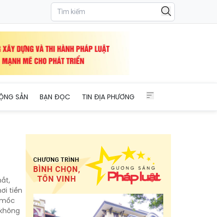
ỘNG SẢN
BẠN ĐỌC
TIN ĐỊA PHƯƠNG
ắt,
ơi tiền
t mốc
 không