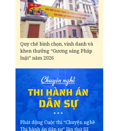
Quy chế bình chọn, vinh danh và
khen thưởng “Gương sáng Pháp
luật” năm 2026
Phát động Cuộc thi “Chuyện nghề
Thi hành án dân sự” lần thứ III