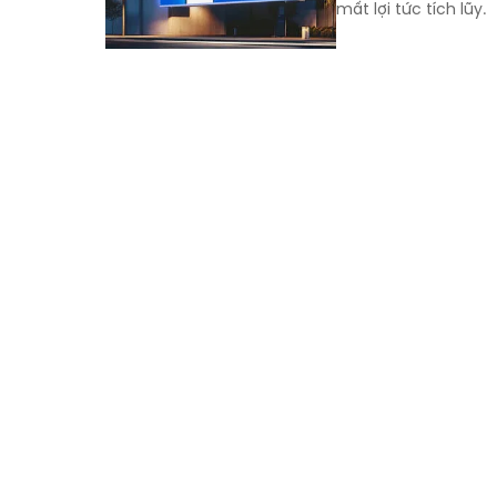
mất lợi tức tích lũy.