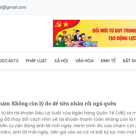
uat@gmail.com
ODCASTS
PHÁP LUẬT
XÃ HỘI
VĂN HÓA
KINH TẾ
BẤT Đ
/năm: Không còn lý do để tiền nhàn rỗi ngủ quên
ừ khi tài khoản Siêu Lợi Suất của Ngân hàng Quốc Tế (VIB) ra m
g đã thay đổi cách nhìn về tài khoản thanh toán: không còn là n
 tiền tự vận động sinh lời mỗi ngày. Hành trình đó vừa chạm cộ
/năm, sinh lời mỗi ngày, tiền gửi vào và rút ra bất kỳ lúc nào mà