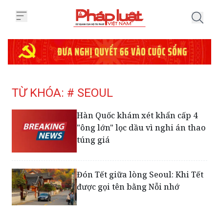
Trang chủ Tag
TỪ KHÓA: # SEOUL
Hàn Quốc khám xét khẩn cấp 4
"ông lớn" lọc dầu vì nghi án thao
túng giá
Đón Tết giữa lòng Seoul: Khi Tết
được gọi tên bằng Nỗi nhớ