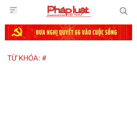
Trang chủ Tag
TỪ KHÓA: #