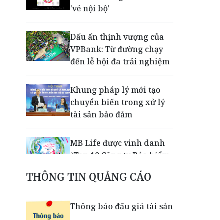
'vé nội bộ'
Dấu ấn thịnh vượng của
VPBank: Từ đường chạy
đến lễ hội đa trải nghiệm
Khung pháp lý mới tạo
chuyển biến trong xử lý
tài sản bảo đảm
MB Life được vinh danh
“Top 10 Công ty Bảo hiểm
Nhân thọ uy tín 2026”
THÔNG TIN QUẢNG CÁO
VPBank, FINAN và
Thông báo đấu giá tài sản
Mastercard tiên phong