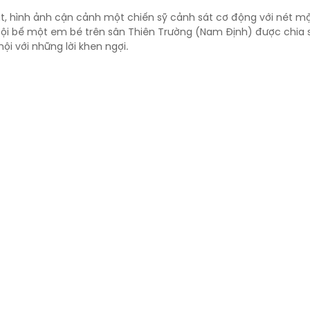
ật, hình ảnh cận cảnh một chiến sỹ cảnh sát cơ động với nét m
ội bế một em bé trên sân Thiên Trường (Nam Định) được chia s
ội với những lời khen ngợi.