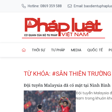
Hotline: 0869 359 588
Email: baodientuphapl
Trang chủ Tag
THỜI SỰ
TƯ PHÁP
MEDIA
QUỐC TẾ
P
TỪ KHÓA: #SÂN THIÊN TRƯỜNG
Đội tuyển Malaysia đã có mặt tại Ninh Bình
Đội tuyển Malaysia đ
Nam trong khuôn khổ