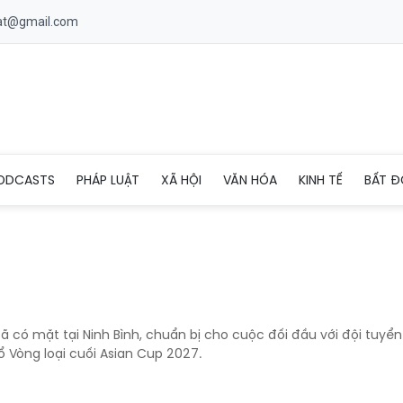
uat@gmail.com
ODCASTS
PHÁP LUẬT
XÃ HỘI
VĂN HÓA
KINH TẾ
BẤT Đ
ã có mặt tại Ninh Bình, chuẩn bị cho cuộc đối đầu với đội tuyển
 Vòng loại cuối Asian Cup 2027.