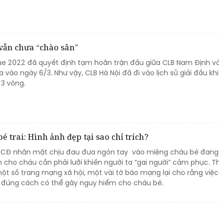
 vẫn chưa “chào sân”
ue 2022 đã quyết định tạm hoãn trận đấu giữa CLB Nam Định v
ra vào ngày 6/3. Như vậy, CLB Hà Nội đã đi vào lịch sử giải đấu kh
 3 vòng.
 trai: Hình ảnh đẹp tại sao chỉ trích?
CSCĐ nhăn mặt chịu đau đưa ngón tay vào miệng cháu bé đang
 cho cháu cắn phải lưỡi khiến người ta “gai người” cảm phục. T
ột số trang mạng xã hội, một vài tờ báo mạng lại cho rằng việ
 đúng cách có thể gây nguy hiểm cho cháu bé.