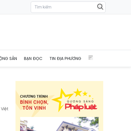
ỘNG SẢN
BẠN ĐỌC
TIN ĐỊA PHƯƠNG
 Việt