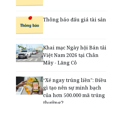
đổi mới trải nghiệm
thanh toán cho doanh
nghiệp với thẻ ghi nợ phi
Thông báo đấu giá tài sản
vật lý
Cuộc tìm kiếm và vá lại
Khai mạc Ngày hội Bán tải
những 'trái tim lỗi'
Việt Nam 2026 tại Chân
Mây - Lăng Cô
“Xé ngay trúng liền”: Điều
gì tạo nên sự minh bạch
của hơn 500.000 mã trúng
thưởng?
Khách hàng lựa chọn 750
căn nhà ở xã hội Phú