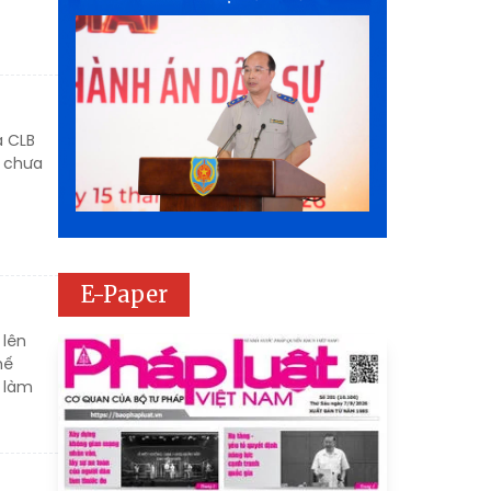
à CLB
i chưa
E-Paper
 lên
hế
c làm