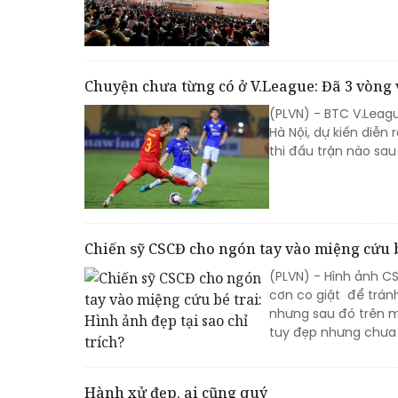
Chuyện chưa từng có ở V.League: Đã 3 vòng
(PLVN) - BTC V.Leag
Hà Nội, dự kiến diễn 
thi đấu trận nào sau
Chiến sỹ CSCĐ cho ngón tay vào miệng cứu bé
(PLVN) - Hình ảnh 
cơn co giật để tránh
nhưng sau đó trên m
tuy đẹp nhưng chưa
Hành xử đẹp, ai cũng quý