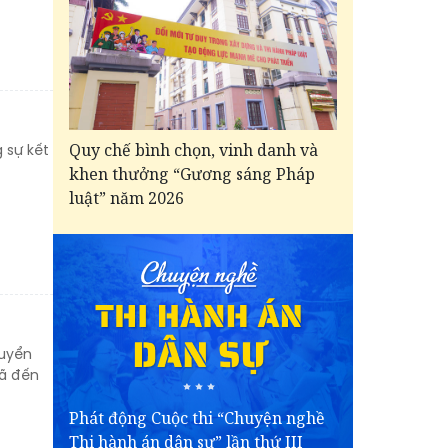
Quy chế bình chọn, vinh danh và
 sự kết
khen thưởng “Gương sáng Pháp
luật” năm 2026
tuyển
đã đến
Phát động Cuộc thi “Chuyện nghề
Thi hành án dân sự” lần thứ III