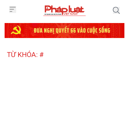
Trang chủ Tag
TỪ KHÓA: #