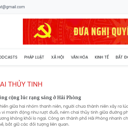
uat@gmail.com
ODCASTS
PHÁP LUẬT
XÃ HỘI
VĂN HÓA
KINH TẾ
BẤT Đ
AI THỦY TINH
 công cộng lúc rạng sáng ở Hải Phòng
hiến giữa hai nhóm thanh niên, người chưa thành niên xảy ra lú
 vi manh động như rượt đuổi, ném chai thủy tinh giữa đường ph
hương không khỏi lo ngại. Công an thành phố Hải Phòng nhanh c
, bắt giữ các đối tượng liên quan.