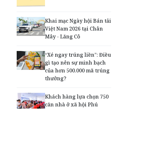
Dấu mốc khẳng định năng
lực vận hành và thích ứng
Khai mạc Ngày hội Bán tải
của TCIT
Việt Nam 2026 tại Chân
Mây - Lăng Cô
Động lực cho doanh
nghiệp nhà nước: Giải bài
“Xé ngay trúng liền”: Điều
toán thưởng vượt kế
gì tạo nên sự minh bạch
hoạch
của hơn 500.000 mã trúng
thưởng?
Khách hàng lựa chọn 750
căn nhà ở xã hội Phú
Cường Home – Phú Quý
trong hơn 3 giờ
Thông báo tìm người