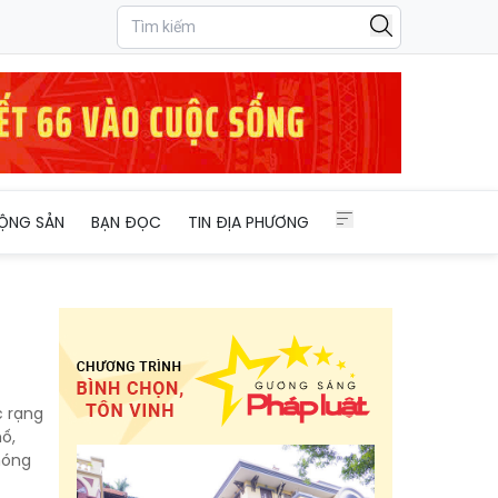
ỘNG SẢN
BẠN ĐỌC
TIN ĐỊA PHƯƠNG
c rạng
ố,
hóng