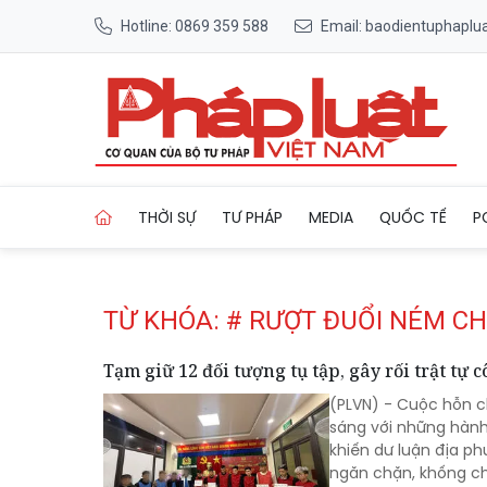
Hotline: 0869 359 588
Email: baodientuphapl
Trang chủ Tag
THỜI SỰ
TƯ PHÁP
MEDIA
QUỐC TẾ
P
TỪ KHÓA: # RƯỢT ĐUỔI NÉM CH
Tạm giữ 12 đối tượng tụ tập, gây rối trật tự
(PLVN) - Cuộc hỗn c
sáng với những hành
khiến dư luận địa p
ngăn chặn, khống chế