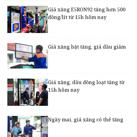
Giá xăng E5RON92 tăng hơn 500
đồng/lít từ 15h hôm nay
Giá xăng bật tăng, giá dầu giảm
Giá xăng, dầu đồng loạt tăng từ
15h hôm nay
Ngày mai, giá xăng có thể tăng