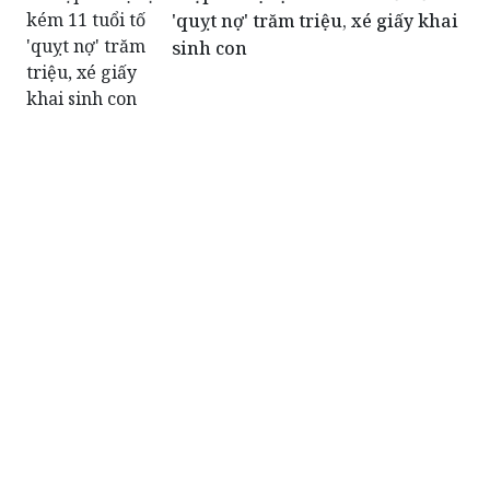
'quỵt nợ' trăm triệu, xé giấy khai
sinh con